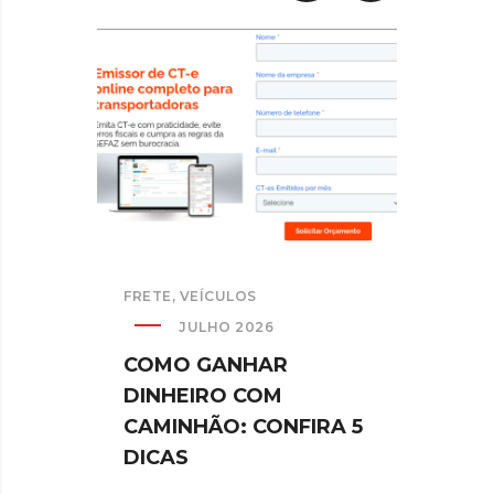
FRETE
,
VEÍCULOS
SEM C
JULHO 2026
COMO GANHAR
TRA
DINHEIRO COM
MUD
CAMINHÃO: CONFIRA 5
QUE 
DICAS
SAB