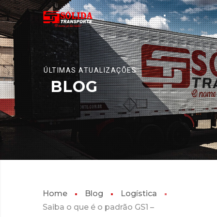
ÚLTIMAS ATUALIZAÇÕES
BLOG
Home
Blog
Logística
Saiba o que é o padrão GS1 –