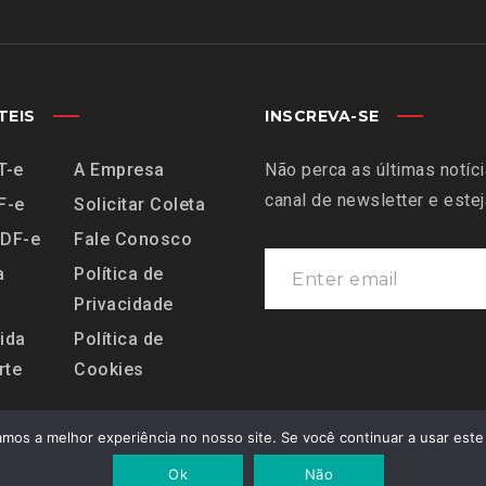
TEIS
INSCREVA-SE
T-e
A Empresa
Não perca as últimas notíc
canal de newsletter e este
F-e
Solicitar Coleta
MDF-e
Fale Conosco
a
Política de
Privacidade
ida
Política de
rte
Cookies
amos a melhor experiência no nosso site. Se você continuar a usar este
Ok
Não
os os Direitos Reservados