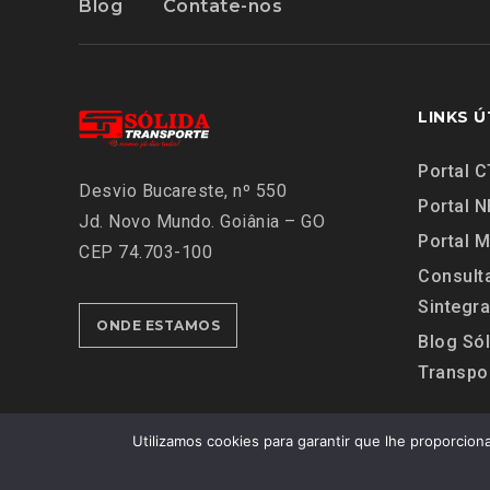
Blog
Contate-nos
LINKS Ú
Portal C
Desvio Bucareste, nº 550
Portal N
Jd. Novo Mundo.
Goiânia – GO
Portal 
CEP 74.703-100
Consult
Sintegra
ONDE ESTAMOS
Blog Sól
Transpo
Utilizamos cookies para garantir que lhe proporcion
Copyright © 2003 ~ 2026 Sólida Transporte – Tod