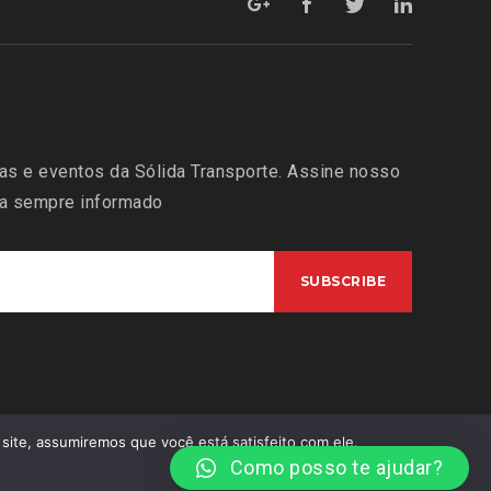
ias e eventos da Sólida Transporte. Assine nosso
ja sempre informado
 site, assumiremos que você está satisfeito com ele.
Como posso te ajudar?
Desenvolvido por
7CLOUD