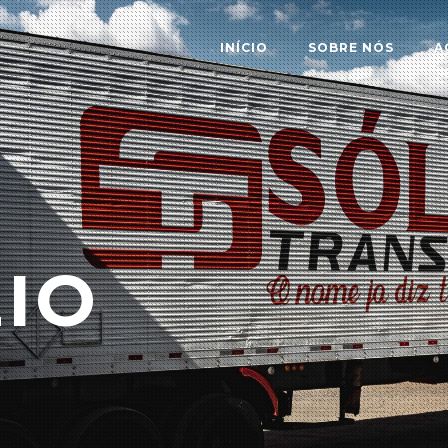
INÍCIO
SOBRE NÓS
A
IO