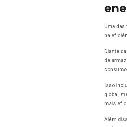
ene
Uma das t
na eficiê
Diante d
de armaz
consumo 
Isso incl
global, m
mais efic
Além diss