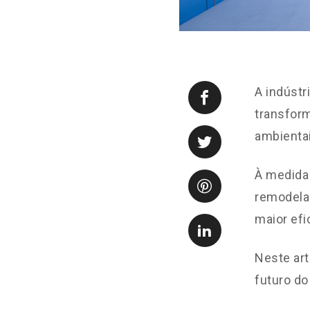
A indúst
transform
ambienta
À medida
remodela
maior efi
Neste art
futuro d