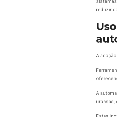
sistemas
reduzindo
Uso 
aut
A adoção 
Ferrament
oferecend
A automaç
urbanas, 
Estas in