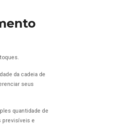
mento
toques.
idade da cadeia de
erenciar seus
mples quantidade de
 previsíveis e