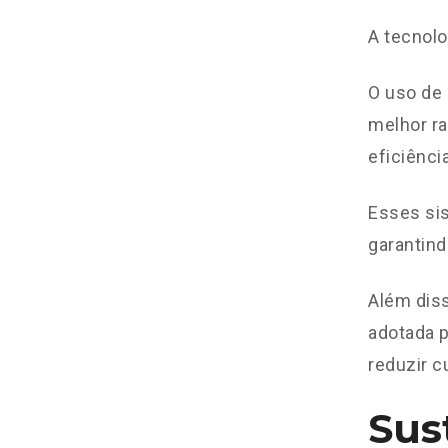
A tecnol
O uso de
melhor ra
eficiênci
Esses si
garantin
Além diss
adotada 
reduzir c
Sus