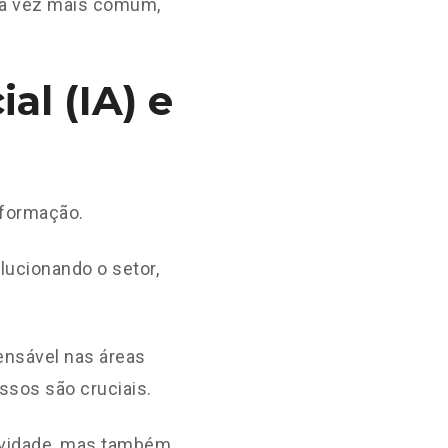
da vez mais comum,
ial (IA) e
sformação.
lucionando o setor,
ensável nas áreas
ssos são cruciais.
ividade, mas também