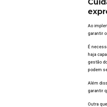
Cuid
expr
Ao implem
garantir 
É necessá
haja capa
gestão do
podem se
Além diss
garantir 
Outra qu