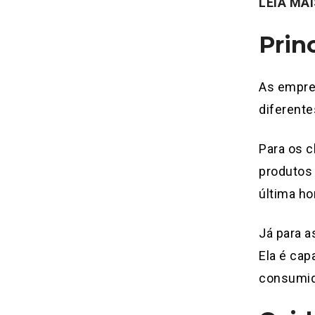
LEIA MA
Prin
As empre
diferente
Para os c
produtos
última ho
Já para a
Ela é cap
consumido