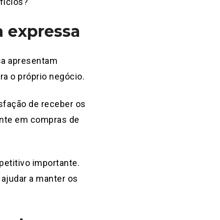
fícios?
a expressa
sa apresentam
a o próprio negócio.
tisfação de receber os
tante em compras de
etitivo importante.
e ajudar a manter os