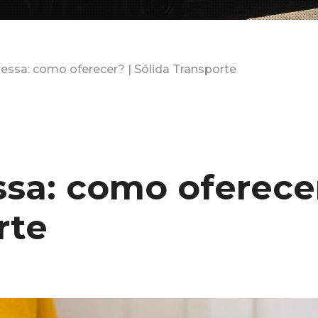
essa: como oferecer? | Sólida Transporte
sa: como oferecer
rte