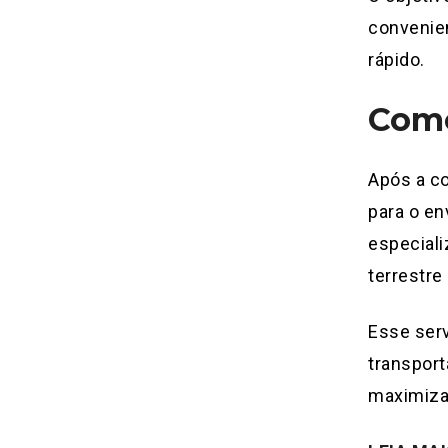
convenien
rápido.
Como
Após a c
para o en
especiali
terrestr
Esse serv
transport
maximizar