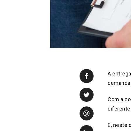
A entreg
demanda 
Com a co
diferente
E, neste 