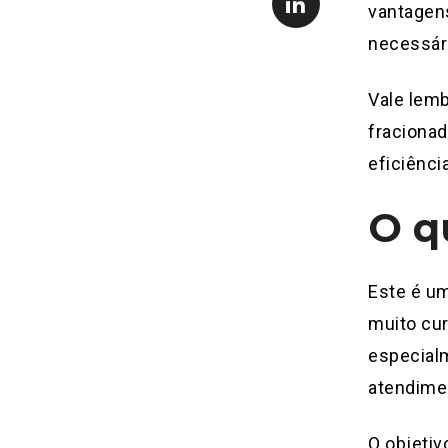
vantagens
necessári
Vale lemb
fracionad
eficiência
O q
Este é um
muito cur
especial
atendimen
O objetiv