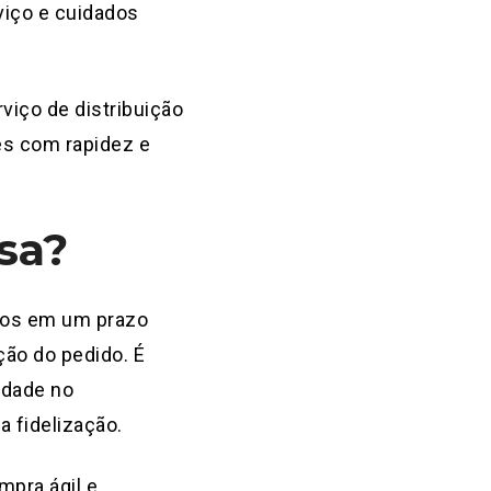
viço e cuidados
viço de distribuição
tes com rapidez e
sa?
utos em um prazo
ção do pedido. É
idade no
a fidelização.
mpra ágil e